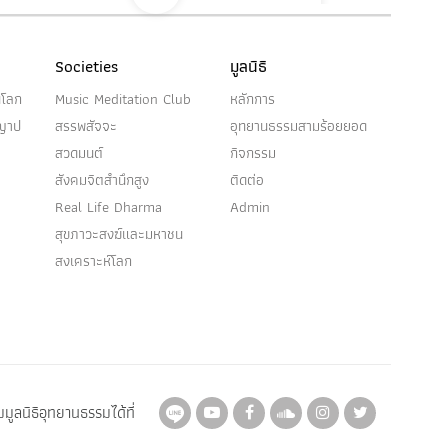
สัมมัตตะ ๑๐
Societies
มูลนิธิ
(๑) สัมมัตตะ (ความเป็นชอบ) ๑๐ ประการนี้
๑๐ ประการเป็นไฉน คือ…
นโลก
Music Meditation Club
หลักการ
ญญาป
สรรพสัจจะ
อุทยานธรรมสามร้อยยอด
สวดมนต์
กิจกรรม
สังคมจิตสำนึกสูง
ติดต่อ
Real Life Dharma
Admin
สังขตธรรม
สุขภาวะสงฆ์และมหาชน
สงเคราะห์โลก
(๑) สังขตลักษณะของสังขตธรรม ๓ ประการ
๓ คือ ความเกิดขึ้นปรากฏ ๑…
สุญ (ว่าง)
มูลนิธิอุทยานธรรมได้ที่
Here
Here
Here
Here
Here
Here