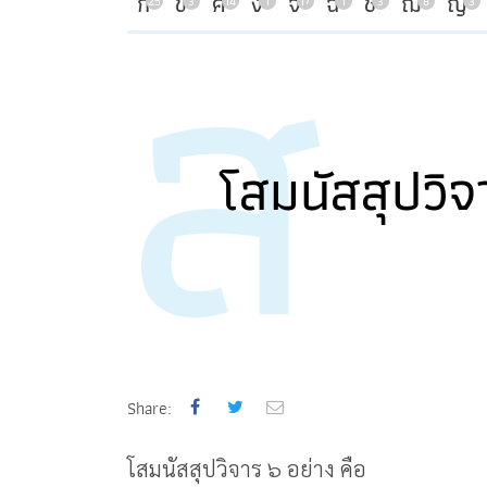
ส
ก
ข
ค
ง
จ
ฉ
ช
ฌ
ญ
25
3
14
1
17
1
3
8
3
โสมนัสสุปวิจ
Share:
โสมนัสสุปวิจาร ๖ อย่าง คือ