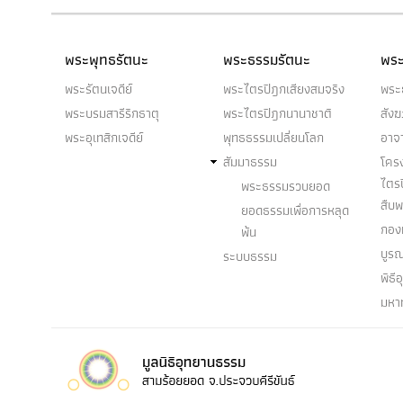
พระพุทธรัตนะ
พระธรรมรัตนะ
พระ
พระรัตนเจดีย์
พระไตรปิฎกเสียงสมจริง
พระ
พระบรมสารีริกธาตุ
พระไตรปิฎกนานาชาติ
สัง
พระอุเทสิกเจดีย์
พุทธธรรมเปลี่ยนโลก
อาจ
สัมมาธรรม
โคร
ไตร
พระธรรมรวบยอด
สืบ
ยอดธรรมเพื่อการหลุด
กองท
พ้น
บูร
ระบบธรรม
พิธี
มหา