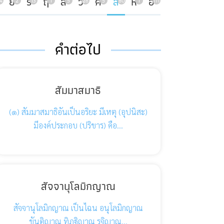
ย
ร
ฤ
ล
ว
ศ
ส
ห
อ
4
2
13
1
5
26
5
80
1
111
คำต่อไป
สัมมาสมาธิ
(๑) สัมมาสมาธิอันเป็นอริยะ มีเหตุ (อุปนิสะ)
มีองค์ประกอบ (ปริขาร) คือ…
สัจจานุโลมิกญาณ
สัจจานุโลมิกญาณ เป็นไฉน อนุโลมิกญาณ
ขันติญาณ ทิฏฐิญาณ รุจิญาณ…