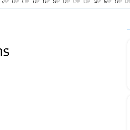
ฐ
ด
ต
ถ
ท
ธ
น
บ
ป
ผ
พ
ภ
ม
1
3
7
3
30
19
12
1
34
3
12
12
2
าร