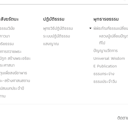
สังฆรัตนะ
ปฏิบัติธรรม
พุทธารยธรรม
ธรรมวินัย
พุทธวิธีปฏิบัติธรรม
พิพิธภัณฑ์ธรรมเปลี่ย
ฆภาวนา
ระบบปฏิบัติธรรม
หลวงปู่เปลี่ยนปั
ทีโป
าริยธรรม
แสงญาณ
ปัญญานวัตการ
งการถวายพระ
ปิฎก สร้างพระอริยะ
Universal Wisdom
พระศาสนา
E Publication
ุนเพื่อสงฆ์อาพาธ
ธรรมกระจ่าง
ณะ-สร้างศาสนสถาน
ธรรมประจำวัน
อุปสมบทประจำปี
ทาน
ติดตาม