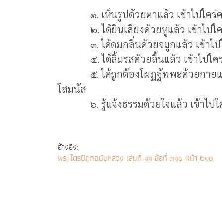
๑. เห็นรูปด้วยตาแล้ว เข้าไปใคร่ครวญ
๒. ได้ยินเสียงด้วยหูแล้ว เข้าไปใคร่ค
๓. ได้ดมกลิ่นด้วยจมูกแล้ว เข้าไปใคร่
๔. ได้ลิ้มรสด้วยลิ้นแล้ว เข้าไปใคร่ค
๕. ได้ถูกต้องโผฏฐัพพะด้วยกายแล้ว เ
โสมนัส
๖. รู้แจ้งธรรมด้วยใจแล้ว เข้าไปใคร่
อ้างอิง:
พระไตรปิฎกฉบับหลวง เล่มที่ ๑๑ ข้อที่ ๓๑๔ หน้า ๒๑๐