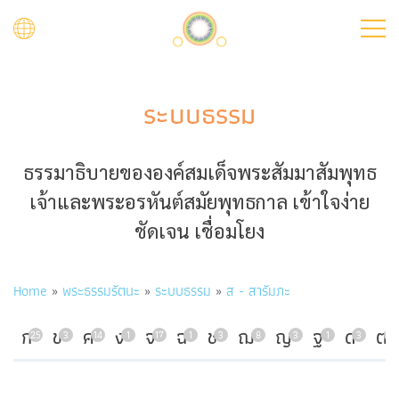
Skip
to
main
content
ระบบธรรม
ธรรมาธิบายขององค์สมเด็จพระสัมมาสัมพุทธ
เจ้าและพระอรหันต์สมัยพุทธกาล เข้าใจง่าย
ชัดเจน เชื่อมโยง
Breadcrumb
Home
พระธรรมรัตนะ
ระบบธรรม
ส - สารัมภะ
ก
ข
ค
ง
จ
ฉ
ช
ฌ
ญ
ฐ
ด
ต
25
3
14
1
17
1
3
8
3
1
3
7