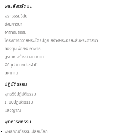
๑. สุญญสุญญะ ๒. สังขารสุญญะ ๓. วิปริณามสุญญะ ๔.
พระสังฆรัตนะ
อัคคสุญญะ ๕.…
พระธรรมวินัย
สังฆภาวนา
อาจาริยธรรม
โครงการถวายพระไตรปิฎก สร้างพระอริยะสืบพระศาสนา
สัตตักขัตตุปรมะ
กองทุนเพื่อสงฆ์อาพาธ
บูรณะ-สร้างศาสนสถาน
สัตตักขัตตุปรมะ คือ อริยบุคคล ระดับ โสดาบัน บุคคล
พิธีอุปสมบทประจำปี
บางคนในโลกนี้…
มหาทาน
ปฏิบัติธรรม
พุทธวิธีปฏิบัติธรรม
ระบบปฏิบัติธรรม
สสังขารปรินิพพายี
แสงญาณ
(๑) สสังขารปรินิพพายีคือ อริยบุคคล ระดับ อนาคามี
พุทธารยธรรม
บุคคลบางคนในโลกนี้…
พิพิธภัณฑ์ธรรมเปลี่ยนโลก