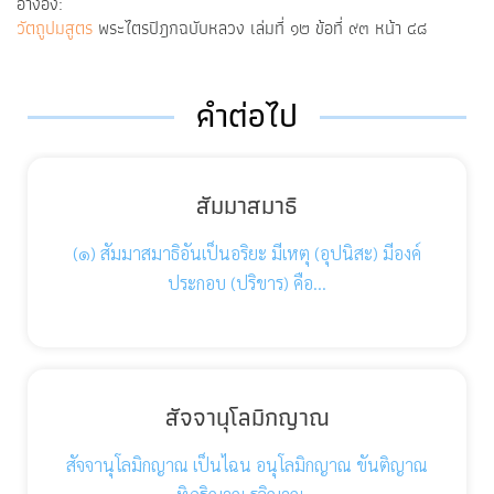
อ้างอิง:
วัตถูปมสูตร
พระไตรปิฎกฉบับหลวง เล่มที่ ๑๒ ข้อที่ ๙๓ หน้า ๔๘
คำต่อไป
สัมมาสมาธิ
(๑) สัมมาสมาธิอันเป็นอริยะ มีเหตุ (อุปนิสะ) มีองค์
ประกอบ (ปริขาร) คือ…
สัจจานุโลมิกญาณ
สัจจานุโลมิกญาณ เป็นไฉน อนุโลมิกญาณ ขันติญาณ