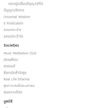
หลวงปู่เปลี่ยนปัญญาปทีโป
ปัญญานวัตการ
Universal Wisdom
โสดาบัน
E Publication
ธรรมกระจ่าง
โสดาบัน คือ อริยบุคคล บุคคลผู้ปฏิบัติเพื่อละสังโยชน์
ธรรมประจำวัน
๓…
Societies
Music Meditation Club
สรรพสัจจะ
สวดมนต์
สกทาคามี
สังคมจิตสำนึกสูง
Real Life Dharma
(๑) สกทาคามี คือ อริยบุคคล …
สุขภาวะสงฆ์และมหาชน
สงเคราะห์โลก
มูลนิธิ