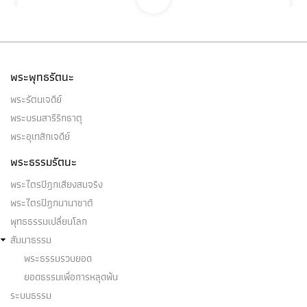
สัมมัตตะ ๑๐
(๑) สัมมัตตะ (ความเป็นชอบ) ๑๐ ประการนี้ ๑๐
ประการเป็นไฉน คือ…
พระพุทธรัตนะ
พระรัตนเจดีย์
พระบรมสารีริกธาตุ
พระอุเทสิกเจดีย์
สังขตธรรม
พระธรรมรัตนะ
(๑) สังขตลักษณะของสังขตธรรม ๓ ประการ ๓ คือ
พระไตรปิฎกเสียงสมจริง
ความเกิดขึ้นปรากฏ ๑…
พระไตรปิฎกนานาชาติ
พุทธธรรมเปลี่ยนโลก
สัมมาธรรม
พระธรรมรวบยอด
ยอดธรรมเพื่อการหลุดพ้น
สุญ (ว่าง)
ระบบธรรม