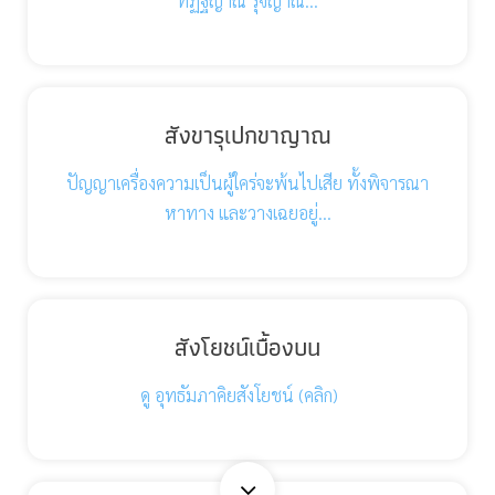
ทิฏฐิญาณ รุจิญาณ…
สังขารุเปกขาญาณ
ปัญญาเครื่องความเป็นผู้ใคร่จะพ้นไปเสีย ทั้งพิจารณา
หาทาง และวางเฉยอยู่…
สังโยชน์เบื้องบน
ดู อุทธัมภาคิยสังโยชน์ (คลิก)