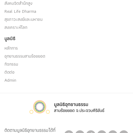
สังคมจิตสำนึกสูง
Real Life Dharma
(๑) สกทาคามี คือ อริยบุคคล …
สุขภาวะสงฆ์และมหาชน
สงเคราะห์โลก
มูลนิธิ
สักกายทิฏฐิ
หลักการ
อุทยานธรรมสามร้อยยอด
(๑) สักกายทิฏฐิ เป็นหนึ่งในสังโยชน์ ๓ ที่โสดาปัตติ
กิจกรรม
มรรคประหาร…
ติดต่อ
Admin
สัสสตทิฐิ
(๑) สัสสตทิฏฐิ เป็นไฉน ความเห็นว่าตนและโลกเที่ยง
ดังนี้ ทิฏฐิ…
ติดตามมูลนิธิอุทยานธรรมได้ที่