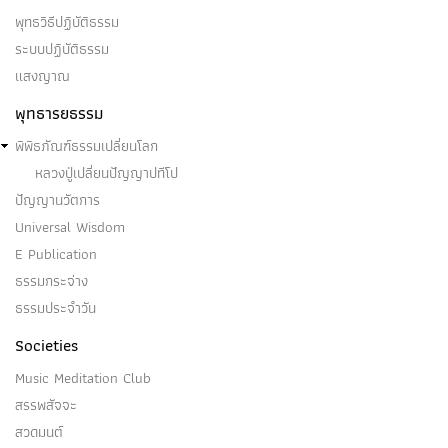
พุทธวิธีปฏิบัติธรรม
ระบบปฏิบัติธรรม
สสังขารปรินิพพายี
แสงญาณ
(๑) สสังขารปรินิพพายีคือ อริยบุคคล ระดับ อนาคามี
พุทธารยธรรม
บุคคลบางคนในโลกนี้…
พิพิธภัณฑ์ธรรมเปลี่ยนโลก
หลวงปู่เปลี่ยนปัญญาปทีโป
ปัญญานวัตการ
Universal Wisdom
โสดาบัน
E Publication
ธรรมกระจ่าง
โสดาบัน คือ อริยบุคคล บุคคลผู้ปฏิบัติเพื่อละสังโยชน์
ธรรมประจำวัน
๓…
Societies
Music Meditation Club
สรรพสัจจะ
สวดมนต์
สกทาคามี