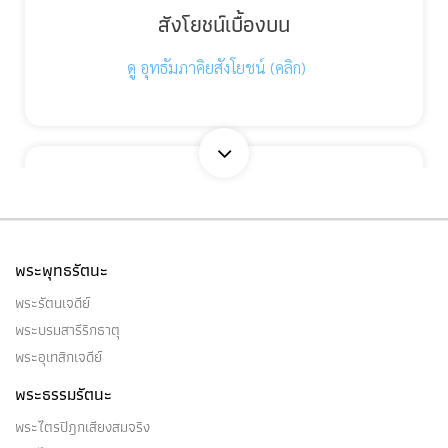
สังโยชน์เบื้องบน
ดู อุทธัมภาคิยสังโยชน์ (คลิก)
สัมมัตตะ ๑๐
(๑) สัมมัตตะ (ความเป็นชอบ) ๑๐ ประการนี้ ๑๐
ประการเป็นไฉน คือ…
พระพุทธรัตนะ
พระรัตนเจดีย์
พระบรมสารีริกธาตุ
พระอุเทสิกเจดีย์
สังขตธรรม
พระธรรมรัตนะ
(๑) สังขตลักษณะของสังขตธรรม ๓ ประการ ๓ คือ
พระไตรปิฎกเสียงสมจริง