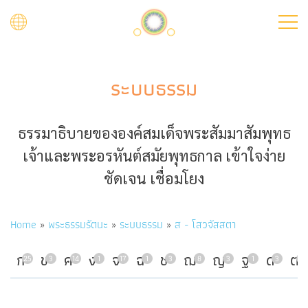
Skip
to
main
content
ระบบธรรม
ธรรมาธิบายขององค์สมเด็จพระสัมมาสัมพุทธ
เจ้าและพระอรหันต์สมัยพุทธกาล เข้าใจง่าย
ชัดเจน เชื่อมโยง
Breadcrumb
Home
พระธรรมรัตนะ
ระบบธรรม
ส - โสวจัสสตา
ก
ข
ค
ง
จ
ฉ
ช
ฌ
ญ
ฐ
ด
ต
25
3
14
1
17
1
3
8
3
1
3
7