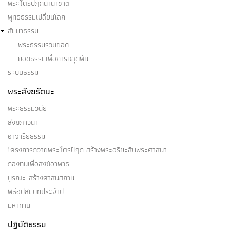
ความเกิดขึ้นปรากฏ ๑…
พระไตรปิฎกนานาชาติ
พุทธธรรมเปลี่ยนโลก
สัมมาธรรม
พระธรรมรวบยอด
ยอดธรรมเพื่อการหลุดพ้น
สุญ (ว่าง)
ระบบธรรม
๑. สุญญสุญญะ ๒. สังขารสุญญะ ๓. วิปริณามสุญญะ ๔.
พระสังฆรัตนะ
อัคคสุญญะ ๕.…
พระธรรมวินัย
สังฆภาวนา
อาจาริยธรรม
โครงการถวายพระไตรปิฎก สร้างพระอริยะสืบพระศาสนา
สัตตักขัตตุปรมะ
กองทุนเพื่อสงฆ์อาพาธ
บูรณะ-สร้างศาสนสถาน
สัตตักขัตตุปรมะ คือ อริยบุคคล ระดับ โสดาบัน บุคคล
พิธีอุปสมบทประจำปี
บางคนในโลกนี้…
มหาทาน
ปฏิบัติธรรม