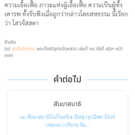
ความเอื้อเฟื้อ ภาวะแห่งผู้เอื้อเฟื้อ ความเป็นผู้ทั้ง
เคารพ ทั้งรับฟังเมื่อถูกว่ากล่าวโดยสหธรรม นี้เรียก
ว่า โสวจัสสตา
อ้างอิง
(๑)
สุตตันติกทุกะ
พระไตรปิฎกฉบับหลวง เล่มที่ ๓๔ ข้อที่ ๘๕๓ หน้า
๒๙๓
คำต่อไป
สัมมาสมาธิ
(๑) สัมมาสมาธิอันเป็นอริยะ มีเหตุ (อุปนิสะ) มีองค์
ประกอบ (ปริขาร) คือ…