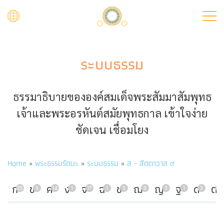
Skip
to
main
content
ระบบธรรม
ธรรมาธิบายขององค์สมเด็จพระสัมมาสัมพุทธ
เจ้าและพระอรหันต์สมัยพุทธกาล เข้าใจง่าย
ชัดเจน เชื่อมโยง
Breadcrumb
Home
พระธรรมรัตนะ
ระบบธรรม
ส - สัตตาวาส ๙
ก
ข
ค
ง
จ
ฉ
ช
ฌ
ญ
ฐ
ด
ต
25
3
14
1
17
1
3
8
3
1
3
7