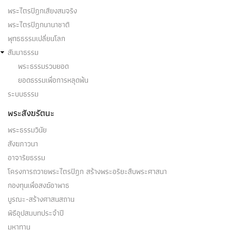
(๑) สังขตลักษณะของสังขตธรรม ๓ ประการ ๓ คือ
พระไตรปิฎกเสียงสมจริง
ความเกิดขึ้นปรากฏ ๑…
พระไตรปิฎกนานาชาติ
พุทธธรรมเปลี่ยนโลก
สัมมาธรรม
พระธรรมรวบยอด
ยอดธรรมเพื่อการหลุดพ้น
สุญ (ว่าง)
ระบบธรรม
๑. สุญญสุญญะ ๒. สังขารสุญญะ ๓. วิปริณามสุญญะ ๔.
พระสังฆรัตนะ
อัคคสุญญะ ๕.…
พระธรรมวินัย
สังฆภาวนา
อาจาริยธรรม
โครงการถวายพระไตรปิฎก สร้างพระอริยะสืบพระศาสนา
สัตตักขัตตุปรมะ
กองทุนเพื่อสงฆ์อาพาธ
บูรณะ-สร้างศาสนสถาน
สัตตักขัตตุปรมะ คือ อริยบุคคล ระดับ โสดาบัน บุคคล
พิธีอุปสมบทประจำปี
บางคนในโลกนี้…
มหาทาน