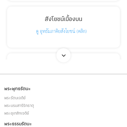
สังโยชน์เบื้องบน
ดู อุทธัมภาคิยสังโยชน์ (คลิก)
สัมมัตตะ ๑๐
(๑) สัมมัตตะ (ความเป็นชอบ) ๑๐ ประการนี้ ๑๐
ประการเป็นไฉน คือ…
พระพุทธรัตนะ
พระรัตนเจดีย์
พระบรมสารีริกธาตุ
พระอุเทสิกเจดีย์
สังขตธรรม
พระธรรมรัตนะ