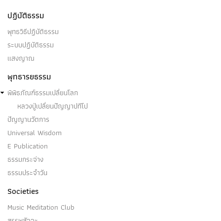
ปฏิบัติธรรม
พุทธวิธีปฏิบัติธรรม
ระบบปฏิบัติธรรม
สสังขารปรินิพพายี
แสงญาณ
(๑) สสังขารปรินิพพายีคือ อริยบุคคล ระดับ อนาคามี
พุทธารยธรรม
บุคคลบางคนในโลกนี้…
พิพิธภัณฑ์ธรรมเปลี่ยนโลก
หลวงปู่เปลี่ยนปัญญาปทีโป
ปัญญานวัตการ
Universal Wisdom
โสดาบัน
E Publication
ธรรมกระจ่าง
โสดาบัน คือ อริยบุคคล บุคคลผู้ปฏิบัติเพื่อละสังโยชน์
ธรรมประจำวัน
๓…
Societies
Music Meditation Club
สรรพสัจจะ