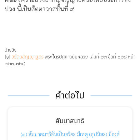
ปวง นี้เป็นสัตตาวาสชั้นที่ ๙
อ้างอิง
(๑)
ววัตถสัญญาสูตร
พระไตรปิฎก ฉบับหลวง เล่มที่ ๒๓ ข้อที่ ๒๒๘ หน้า
๓๒๓-๓๒๔
คำต่อไป
สัมมาสมาธิ
(๑) สัมมาสมาธิอันเป็นอริยะ มีเหตุ (อุปนิสะ) มีองค์