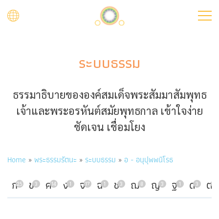
Skip
to
main
content
ระบบธรรม
ธรรมาธิบายขององค์สมเด็จพระสัมมาสัมพุทธ
เจ้าและพระอรหันต์สมัยพุทธกาล เข้าใจง่าย
ชัดเจน เชื่อมโยง
Breadcrumb
Home
พระธรรมรัตนะ
ระบบธรรม
อ - อนุปุพพนิโรธ
ก
ข
ค
ง
จ
ฉ
ช
ฌ
ญ
ฐ
ด
ต
25
3
14
1
17
1
3
8
3
1
3
7