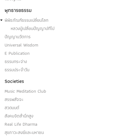
เอกพีชี คือ อริยบุคคล ระดับ โสดาบัน - บุคคลบางคนใน
พุทธารยธรรม
โลกนี้…
พิพิธภัณฑ์ธรรมเปลี่ยนโลก
หลวงปู่เปลี่ยนปัญญาปทีโป
ปัญญานวัตการ
Universal Wisdom
อนาคามี, โอปปาติกะ, อุปปาติกะ
E Publication
ธรรมกระจ่าง
(๑) อนาคามีคือ อริยบุคคล …
ธรรมประจำวัน
Societies
Music Meditation Club
สรรพสัจจะ
อุทธังโสโตอกนิฏฐคามี
สวดมนต์
สังคมจิตสำนึกสูง
อุทธังโสโตอกนิฏฐคามีคือ อริยบุคคล ระดับ อนาคามี -
Real Life Dharma
บุคคลบางคนในโลกนี้…
สุขภาวะสงฆ์และมหาชน