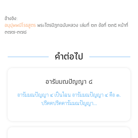
อ้างอิง:
อนุปุพพนิโรธสูตร
พระไตรปิฎกฉบับหลวง เล่มที่ ๒๓ ข้อที่ ๒๓๕ หน้าที่
๓๗๗-๓๗๘
คำต่อไป
อารัมมณปัญญา ๔
อารัมมณปัญญา ๔ เป็นไฉน อารัมมณปัญญา ๔ คือ ๑.
ปริตตปริตตารัมมณปัญญา…