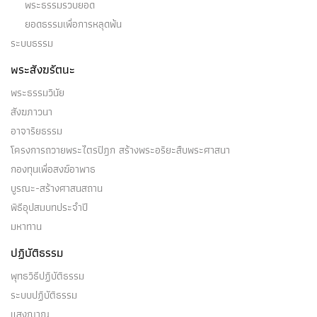
พระธรรมรวบยอด
ยอดธรรมเพื่อการหลุดพ้น
อุปหัจจปรินิพพายี
ระบบธรรม
อุปหัจจปรินิพพายีคือ อริยบุคคล ระดับ อนาคามี -
พระสังฆรัตนะ
บุคคลบางคนในโลกนี้…
พระธรรมวินัย
สังฆภาวนา
อาจาริยธรรม
โครงการถวายพระไตรปิฎก สร้างพระอริยะสืบพระศาสนา
อันตราปรินิพพายี
กองทุนเพื่อสงฆ์อาพาธ
บูรณะ-สร้างศาสนสถาน
อันตราปรินิพพายี คือ อริยบุคคล ระดับ อนาคามี -
พิธีอุปสมบทประจำปี
บุคคลบางคนในโลกนี้…
มหาทาน
ปฏิบัติธรรม
พุทธวิธีปฏิบัติธรรม
ระบบปฏิบัติธรรม
เอกพีชี
แสงญาณ