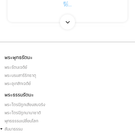
รีย์…
อากาศธาตุ
อากาศธาตุ เป็นไฉน (๑) อากาศธาตุมี ๒ อย่าง คือ
พระพุทธรัตนะ
อากาศธาตุภายใน…
พระรัตนเจดีย์
พระบรมสารีริกธาตุ
พระอุเทสิกเจดีย์
พระธรรมรัตนะ
อาหาร ๔
พระไตรปิฎกเสียงสมจริง
(๑) อาหาร ๔ เหล่านี้…
พระไตรปิฎกนานาชาติ
พุทธธรรมเปลี่ยนโลก
สัมมาธรรม