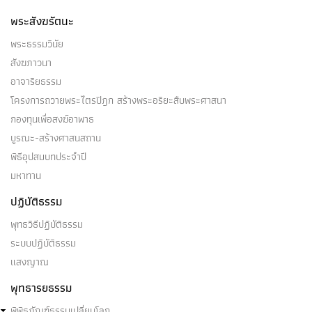
อุปหัจจปรินิพพายีคือ อริยบุคคล ระดับ อนาคามี -
พระสังฆรัตนะ
บุคคลบางคนในโลกนี้…
พระธรรมวินัย
สังฆภาวนา
อาจาริยธรรม
โครงการถวายพระไตรปิฎก สร้างพระอริยะสืบพระศาสนา
อันตราปรินิพพายี
กองทุนเพื่อสงฆ์อาพาธ
บูรณะ-สร้างศาสนสถาน
อันตราปรินิพพายี คือ อริยบุคคล ระดับ อนาคามี -
พิธีอุปสมบทประจำปี
บุคคลบางคนในโลกนี้…
มหาทาน
ปฏิบัติธรรม
พุทธวิธีปฏิบัติธรรม
ระบบปฏิบัติธรรม
อนาคามี, โอปปาติกะ, อุปปาติกะ
แสงญาณ
(๑) อนาคามีคือ อริยบุคคล …
พุทธารยธรรม
พิพิธภัณฑ์ธรรมเปลี่ยนโลก