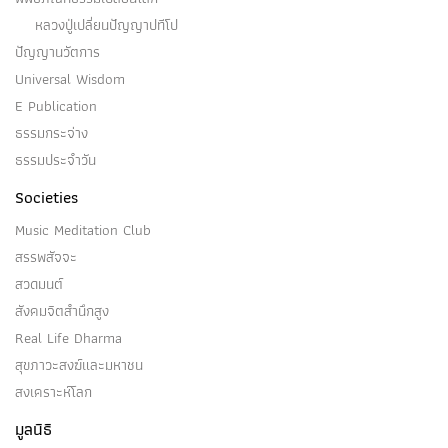
หลวงปู่เปลี่ยนปัญญาปทีโป
ปัญญานวัตการ
อุทธังโสโตอกนิฏฐคามี
Universal Wisdom
E Publication
อุทธังโสโตอกนิฏฐคามีคือ อริยบุคคล ระดับ อนาคามี -
ธรรมกระจ่าง
บุคคลบางคนในโลกนี้…
ธรรมประจำวัน
Societies
Music Meditation Club
สรรพสัจจะ
อสังขารปรินิพพายี
สวดมนต์
สังคมจิตสำนึกสูง
(๑) อสังขารปรินิพพายีคือ อริยบุคคล ระดับ อนาคามี
Real Life Dharma
บุคคลบางคนในโลกนี้…
สุขภาวะสงฆ์และมหาชน
สงเคราะห์โลก
มูลนิธิ