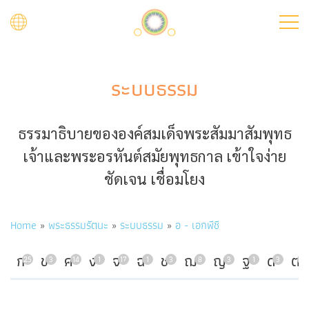
Skip
to
main
content
ระบบธรรม
ธรรมาธิบายขององค์สมเด็จพระสัมมาสัมพุทธ
เจ้าและพระอรหันต์สมัยพุทธกาล เข้าใจง่าย
ชัดเจน เชื่อมโยง
Breadcrumb
Home
พระธรรมรัตนะ
ระบบธรรม
อ - เอกพีชี
ก
ข
ค
ง
จ
ฉ
ช
ฌ
ญ
ฐ
ด
ต
25
3
14
1
17
1
3
8
3
1
3
7