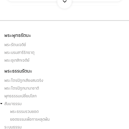
อากาศธาตุ
อากาศธาตุ เป็นไฉน (๑) อากาศธาตุมี ๒ อย่าง คือ
พระพุทธรัตนะ
อากาศธาตุภายใน…
พระรัตนเจดีย์
พระบรมสารีริกธาตุ
พระอุเทสิกเจดีย์
พระธรรมรัตนะ
อาหาร ๔
พระไตรปิฎกเสียงสมจริง
(๑) อาหาร ๔ เหล่านี้…
พระไตรปิฎกนานาชาติ
พุทธธรรมเปลี่ยนโลก
สัมมาธรรม
พระธรรมรวบยอด
ยอดธรรมเพื่อการหลุดพ้น
อุปหัจจปรินิพพายี
ระบบธรรม