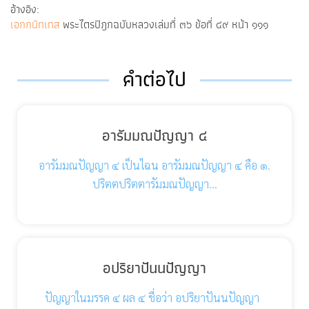
อ้างอิง:
เอกกนิทเทส
พระไตรปิฎกฉบับหลวงเล่มที่ ๓๖ ข้อที่ ๔๙ หน้า ๑๑๑
คำต่อไป
อารัมมณปัญญา ๔
อารัมมณปัญญา ๔ เป็นไฉน อารัมมณปัญญา ๔ คือ ๑.
ปริตตปริตตารัมมณปัญญา…
อปริยาปันนปัญญา
ปัญญาในมรรค ๔ ผล ๔ ชื่อว่า อปริยาปันนปัญญา