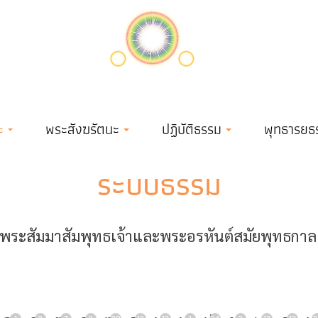
ะ
พระสังฆรัตนะ
ปฏิบัติธรรม
พุทธารยธ
ระบบธรรม
ระสัมมาสัมพุทธเจ้าและพระอรหันต์สมัยพุทธกาล เข