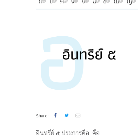
อ
ก
ข
ค
ง
จ
ฉ
ช
ฌ
ญ
25
3
14
1
17
1
3
8
3
อินทรีย์ ๕
Share:
อินทรีย์ ๕ ประการคือ คือ