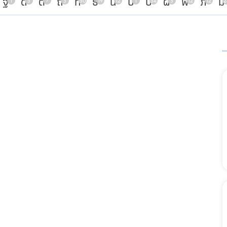
ฐ
ด
ต
ถ
ท
ธ
น
บ
ป
ผ
พ
ภ
ม
1
3
7
3
30
19
12
1
34
3
12
12
2