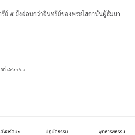
รีย์ ๕ ยังอ่อนกว่าอินทรีย์ของพระโสดาบันผู้ธัมมา
้อที่ ๘๙๙-๙๐๐
สังฆรัตนะ
ปฏิบัติธรรม
พุทธารยธรรม