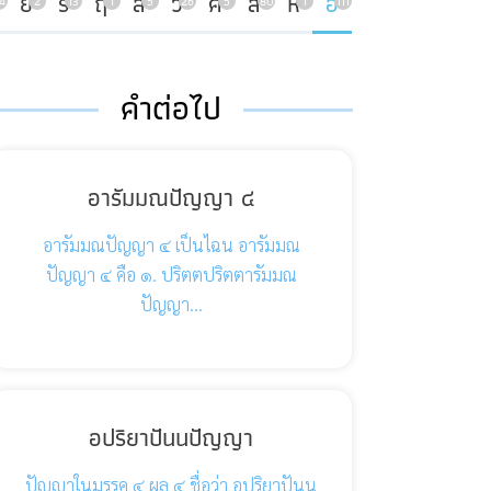
ย
ร
ฤ
ล
ว
ศ
ส
ห
อ
4
2
13
1
5
26
5
80
1
111
คำต่อไป
อารัมมณปัญญา ๔
อารัมมณปัญญา ๔ เป็นไฉน อารัมมณ
ปัญญา ๔ คือ ๑. ปริตตปริตตารัมมณ
ปัญญา…
อปริยาปันนปัญญา
ปัญญาในมรรค ๔ ผล ๔ ชื่อว่า อปริยาปันน