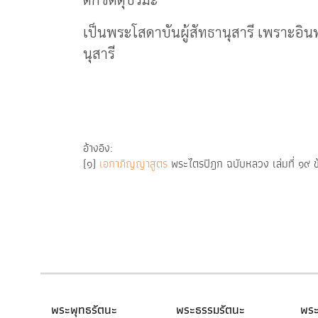
เป็นพระโสดาบันผู้สัทธานุสารี เพราะอินท
นุสารี
อ้างอิง:
(๑)
เอกาภิญญาสูตร
พระไตรปิฎก ฉบับหลวง เล่มที่ ๑๙ ข
พระพุทธรัตนะ
พระธรรมรัตนะ
พระ