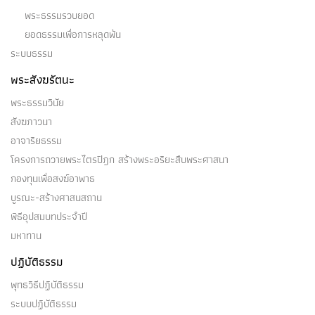
พระธรรมรวบยอด
ยอดธรรมเพื่อการหลุดพ้น
ระบบธรรม
พระสังฆรัตนะ
พระธรรมวินัย
สังฆภาวนา
อาจาริยธรรม
โครงการถวายพระไตรปิฎก สร้างพระอริยะสืบพระศาสนา
กองทุนเพื่อสงฆ์อาพาธ
บูรณะ-สร้างศาสนสถาน
พิธีอุปสมบทประจำปี
มหาทาน
ปฏิบัติธรรม
พุทธวิธีปฏิบัติธรรม
ระบบปฏิบัติธรรม