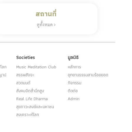
สถานที่
ดูทั้งหมด
Societies
มูลนิธิ
นโลก
Music Meditation Club
หลักการ
ญญาป
สรรพสัจจะ
อุทยานธรรมสามร้อยยอด
สวดมนต์
กิจกรรม
สังคมจิตสำนึกสูง
ติดต่อ
Real Life Dharma
Admin
สุขภาวะสงฆ์และมหาชน
สงเคราะห์โลก