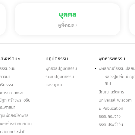
บุคคล
ดูทั้งหมด
สังฆรัตนะ
ปฏิบัติธรรม
พุทธารยธรรม
ธรรมวินัย
พุทธวิธีปฏิบัติธรรม
พิพิธภัณฑ์ธรรมเปลี่ย
ฆภาวนา
ระบบปฏิบัติธรรม
หลวงปู่เปลี่ยนปั
ทีโป
าริยธรรม
แสงญาณ
ปัญญานวัตการ
งการถวายพระ
ปิฎก สร้างพระอริยะ
Universal Wisdom
พระศาสนา
E Publication
ุนเพื่อสงฆ์อาพาธ
ธรรมกระจ่าง
ณะ-สร้างศาสนสถาน
ธรรมประจำวัน
อุปสมบทประจำปี