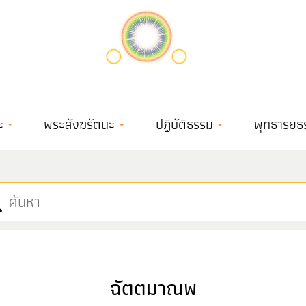
ะ
พระสังฆรัตนะ
ปฏิบัติธรรม
พุทธารยธ
ฉัตตมาณพ