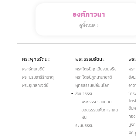
องค์ภาวนา
ดูทั้งหมด
พระพุทธรัตนะ
พระธรรมรัตนะ
พระ
พระรัตนเจดีย์
พระไตรปิฎกเสียงสมจริง
พระ
พระบรมสารีริกธาตุ
พระไตรปิฎกนานาชาติ
สัง
พระอุเทสิกเจดีย์
พุทธธรรมเปลี่ยนโลก
อาจ
สัมมาธรรม
โคร
ไตร
พระธรรมรวบยอด
สืบ
ยอดธรรมเพื่อการหลุด
กองท
พ้น
บูร
ระบบธรรม
พิธี