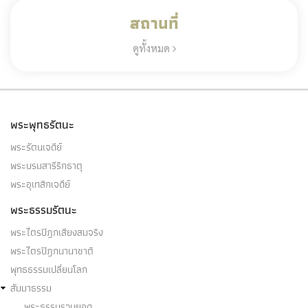
สถานที่
ดูทั้งหมด
พระพุทธรัตนะ
พระรัตนเจดีย์
พระบรมสารีริกธาตุ
พระอุเทสิกเจดีย์
พระธรรมรัตนะ
พระไตรปิฎกเสียงสมจริง
พระไตรปิฎกนานาชาติ
พุทธธรรมเปลี่ยนโลก
สัมมาธรรม
พระธรรมรวบยอด