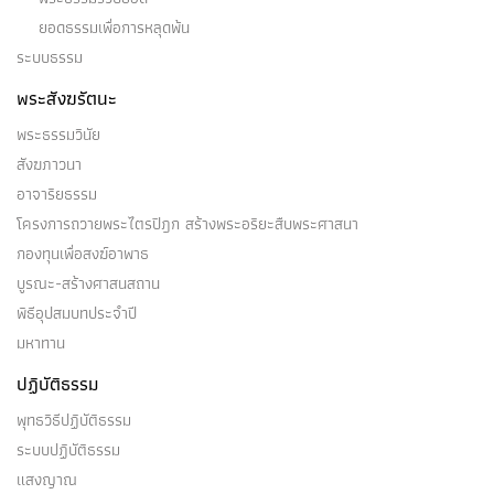
ยอดธรรมเพื่อการหลุดพ้น
ระบบธรรม
พระสังฆรัตนะ
พระธรรมวินัย
สังฆภาวนา
อาจาริยธรรม
โครงการถวายพระไตรปิฎก สร้างพระอริยะสืบพระศาสนา
กองทุนเพื่อสงฆ์อาพาธ
บูรณะ-สร้างศาสนสถาน
พิธีอุปสมบทประจำปี
มหาทาน
ปฏิบัติธรรม
พุทธวิธีปฏิบัติธรรม
ระบบปฏิบัติธรรม
แสงญาณ