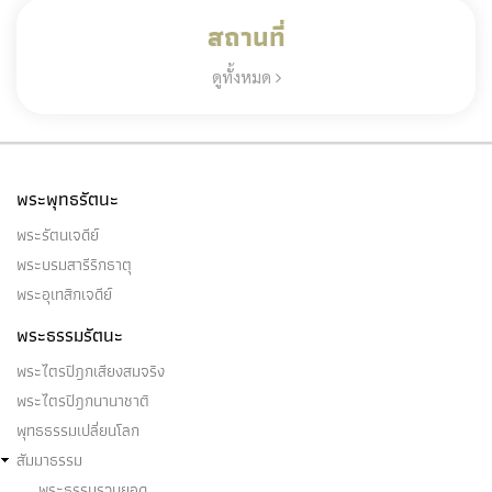
สถานที่
ดูทั้งหมด
พระพุทธรัตนะ
พระรัตนเจดีย์
พระบรมสารีริกธาตุ
พระอุเทสิกเจดีย์
พระธรรมรัตนะ
พระไตรปิฎกเสียงสมจริง
พระไตรปิฎกนานาชาติ
พุทธธรรมเปลี่ยนโลก
สัมมาธรรม
พระธรรมรวบยอด