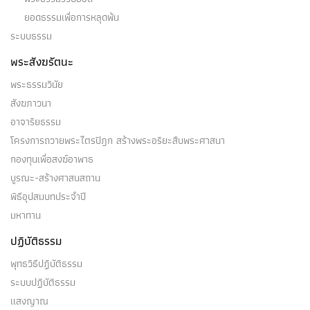
ยอดธรรมเพื่อการหลุดพ้น
ระบบธรรม
พระสังฆรัตนะ
พระธรรมวินัย
สังฆภาวนา
อาจาริยธรรม
โครงการถวายพระไตรปิฎก สร้างพระอริยะสืบพระศาสนา
กองทุนเพื่อสงฆ์อาพาธ
บูรณะ-สร้างศาสนสถาน
พิธีอุปสมบทประจำปี
มหาทาน
ปฏิบัติธรรม
พุทธวิธีปฏิบัติธรรม
ระบบปฏิบัติธรรม
แสงญาณ