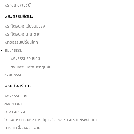
พระอุเทสิกเจดีย์
พระธรรมรัตนะ
พระไตรปิฎกเสียงสมจริง
พระไตรปิฎกนานาชาติ
พุทธธรรมเปลี่ยนโลก
สัมมาธรรม
พระธรรมรวบยอด
ยอดธรรมเพื่อการหลุดพ้น
ระบบธรรม
พระสังฆรัตนะ
พระธรรมวินัย
สังฆภาวนา
อาจาริยธรรม
โครงการถวายพระไตรปิฎก สร้างพระอริยะสืบพระศาสนา
กองทุนเพื่อสงฆ์อาพาธ