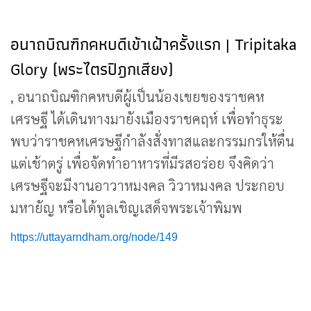
อนาถบิณฑิกคหบดีเข้าเฝ้าครั้งแรก | Tripitaka
Glory (พระไตรปิฎกเสียง)
, อนาถบิณฑิกคหบดีผู้เป็นน้องเขยของราชคห
เศรษฐี ได้เดินทางมายังเมืองราชคฤห์ เพื่อทำธุระ
พบว่าราชคหเศรษฐีกำลังสั่งทาสและกรรมกรให้ตื่น
แต่เช้าตรู่ เพื่อจัดทำอาหารที่มีรสอร่อย จึงคิดว่า
เศรษฐีจะมีงานอาวาหมงคล วิวาหมงคล ประกอบ
มหายัญ หรือได้ทูลเชิญเสด็จพระเจ้าพิมพ
https://uttayarndham.org/node/149