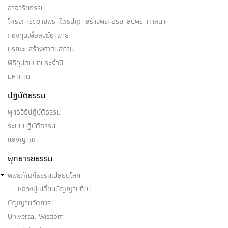
อาจาริยธรรม
โครงการถวายพระไตรปิฎก สร้างพระอริยะสืบพระศาสนา
กองทุนเพื่อสงฆ์อาพาธ
บูรณะ-สร้างศาสนสถาน
พิธีอุปสมบทประจำปี
มหาทาน
ปฏิบัติธรรม
พุทธวิธีปฏิบัติธรรม
ระบบปฏิบัติธรรม
แสงญาณ
พุทธารยธรรม
พิพิธภัณฑ์ธรรมเปลี่ยนโลก
หลวงปู่เปลี่ยนปัญญาปทีโป
ปัญญานวัตการ
Universal Wisdom