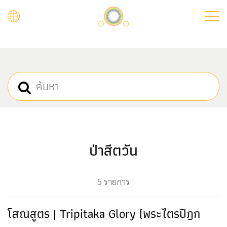
Skip
to
main
content
ป่าสีตวัน
5 รายการ
โสณสูตร | Tripitaka Glory (พระไตรปิฎก