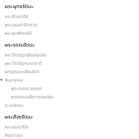
พระพุทธรัตนะ
พระรัตนเจดีย์
พระบรมสารีริกธาตุ
พระอุเทสิกเจดีย์
พระธรรมรัตนะ
พระไตรปิฎกเสียงสมจริง
พระไตรปิฎกนานาชาติ
พุทธธรรมเปลี่ยนโลก
สัมมาธรรม
พระธรรมรวบยอด
ยอดธรรมเพื่อการหลุดพ้น
ระบบธรรม
พระสังฆรัตนะ
พระธรรมวินัย
สังฆภาวนา