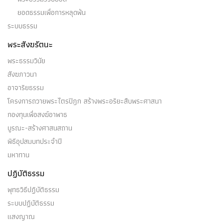
ยอดธรรมเพื่อการหลุดพ้น
ระบบธรรม
พระสังฆรัตนะ
พระธรรมวินัย
สังฆภาวนา
อาจาริยธรรม
โครงการถวายพระไตรปิฎก สร้างพระอริยะสืบพระศาสนา
กองทุนเพื่อสงฆ์อาพาธ
บูรณะ-สร้างศาสนสถาน
พิธีอุปสมบทประจำปี
มหาทาน
ปฏิบัติธรรม
พุทธวิธีปฏิบัติธรรม
ระบบปฏิบัติธรรม
แสงญาณ