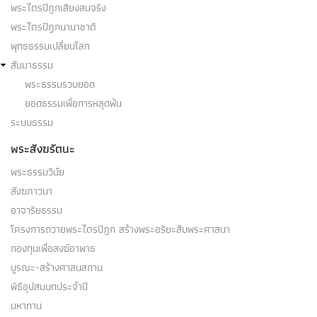
พระไตรปิฎกเสียงสมจริง
พระไตรปิฎกนานาชาติ
พุทธธรรมเปลี่ยนโลก
สัมมาธรรม
พระธรรมรวบยอด
ยอดธรรมเพื่อการหลุดพ้น
ระบบธรรม
พระสังฆรัตนะ
พระธรรมวินัย
สังฆภาวนา
อาจาริยธรรม
โครงการถวายพระไตรปิฎก สร้างพระอริยะสืบพระศาสนา
กองทุนเพื่อสงฆ์อาพาธ
บูรณะ-สร้างศาสนสถาน
พิธีอุปสมบทประจำปี
มหาทาน