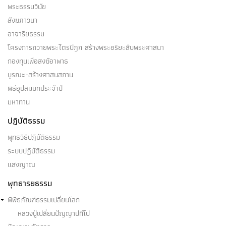
พระธรรมวินัย
สังฆภาวนา
อาจาริยธรรม
โครงการถวายพระไตรปิฎก สร้างพระอริยะสืบพระศาสนา
กองทุนเพื่อสงฆ์อาพาธ
บูรณะ-สร้างศาสนสถาน
พิธีอุปสมบทประจำปี
มหาทาน
ปฏิบัติธรรม
พุทธวิธีปฏิบัติธรรม
ระบบปฏิบัติธรรม
แสงญาณ
พุทธารยธรรม
พิพิธภัณฑ์ธรรมเปลี่ยนโลก
หลวงปู่เปลี่ยนปัญญาปทีโป