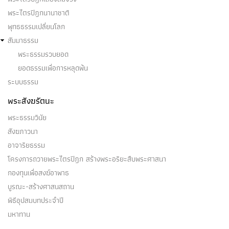
พระไตรปิฎกนานาชาติ
พุทธธรรมเปลี่ยนโลก
สัมมาธรรม
พระธรรมรวบยอด
ยอดธรรมเพื่อการหลุดพ้น
ระบบธรรม
พระสังฆรัตนะ
พระธรรมวินัย
สังฆภาวนา
อาจาริยธรรม
โครงการถวายพระไตรปิฎก สร้างพระอริยะสืบพระศาสนา
กองทุนเพื่อสงฆ์อาพาธ
บูรณะ-สร้างศาสนสถาน
พิธีอุปสมบทประจำปี
มหาทาน