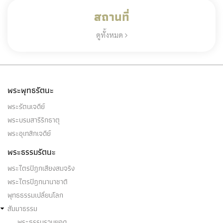
สถานที่
ดูทั้งหมด
พระพุทธรัตนะ
พระรัตนเจดีย์
พระบรมสารีริกธาตุ
พระอุเทสิกเจดีย์
พระธรรมรัตนะ
พระไตรปิฎกเสียงสมจริง
พระไตรปิฎกนานาชาติ
พุทธธรรมเปลี่ยนโลก
สัมมาธรรม
พระธรรมรวบยอด