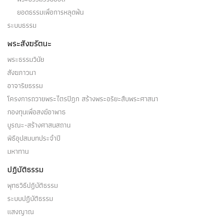
ยอดธรรมเพื่อการหลุดพ้น
ระบบธรรม
พระสังฆรัตนะ
พระธรรมวินัย
สังฆภาวนา
อาจาริยธรรม
โครงการถวายพระไตรปิฎก สร้างพระอริยะสืบพระศาสนา
กองทุนเพื่อสงฆ์อาพาธ
บูรณะ-สร้างศาสนสถาน
พิธีอุปสมบทประจำปี
มหาทาน
ปฏิบัติธรรม
พุทธวิธีปฏิบัติธรรม
ระบบปฏิบัติธรรม
แสงญาณ