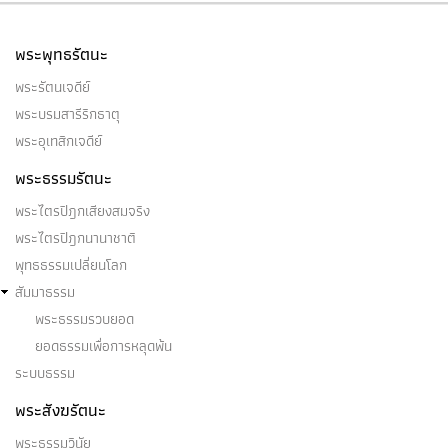
พระพุทธรัตนะ
พระรัตนเจดีย์
พระบรมสารีริกธาตุ
พระอุเทสิกเจดีย์
พระธรรมรัตนะ
พระไตรปิฎกเสียงสมจริง
พระไตรปิฎกนานาชาติ
พุทธธรรมเปลี่ยนโลก
สัมมาธรรม
พระธรรมรวบยอด
ยอดธรรมเพื่อการหลุดพ้น
ระบบธรรม
พระสังฆรัตนะ
พระธรรมวินัย