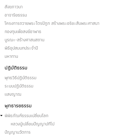
สังฆภาวนา
อาจาริยธรรม
โครงการถวายพระไตรปิฎก สร้างพระอริยะสืบพระศาสนา
กองทุนเพื่อสงฆ์อาพาธ
บูรณะ-สร้างศาสนสถาน
พิธีอุปสมบทประจำปี
มหาทาน
ปฏิบัติธรรม
พุทธวิธีปฏิบัติธรรม
ระบบปฏิบัติธรรม
แสงญาณ
พุทธารยธรรม
พิพิธภัณฑ์ธรรมเปลี่ยนโลก
หลวงปู่เปลี่ยนปัญญาปทีโป
ปัญญานวัตการ