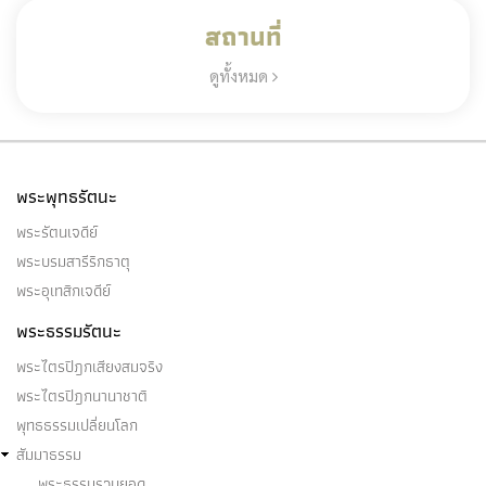
สถานที่
ดูทั้งหมด
พระพุทธรัตนะ
พระรัตนเจดีย์
พระบรมสารีริกธาตุ
พระอุเทสิกเจดีย์
พระธรรมรัตนะ
พระไตรปิฎกเสียงสมจริง
พระไตรปิฎกนานาชาติ
พุทธธรรมเปลี่ยนโลก
สัมมาธรรม
พระธรรมรวบยอด