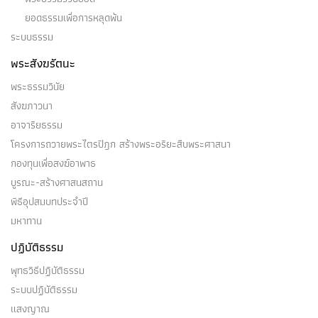
ยอดธรรมเพื่อการหลุดพ้น
ระบบธรรม
พระสังฆรัตนะ
พระธรรมวินัย
สังฆภาวนา
อาจาริยธรรม
โครงการถวายพระไตรปิฎก สร้างพระอริยะสืบพระศาสนา
กองทุนเพื่อสงฆ์อาพาธ
บูรณะ-สร้างศาสนสถาน
พิธีอุปสมบทประจำปี
มหาทาน
ปฏิบัติธรรม
พุทธวิธีปฏิบัติธรรม
ระบบปฏิบัติธรรม
แสงญาณ