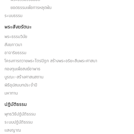
ยอดธรรมเพื่อการหลุดพ้น
ระบบธรรม
พระสังฆรัตนะ
พระธรรมวินัย
สังฆภาวนา
อาจาริยธรรม
โครงการถวายพระไตรปิฎก สร้างพระอริยะสืบพระศาสนา
กองทุนเพื่อสงฆ์อาพาธ
บูรณะ-สร้างศาสนสถาน
พิธีอุปสมบทประจำปี
มหาทาน
ปฏิบัติธรรม
พุทธวิธีปฏิบัติธรรม
ระบบปฏิบัติธรรม
แสงญาณ