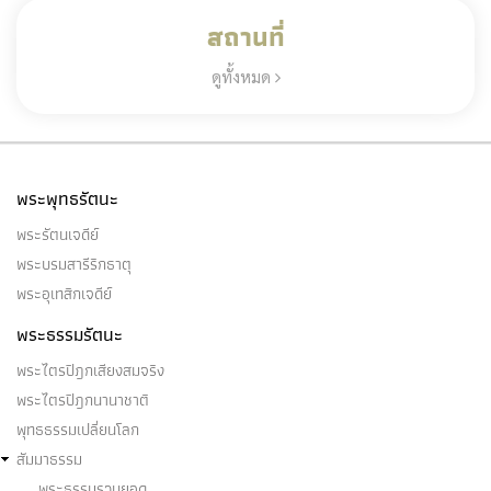
สถานที่
ดูทั้งหมด
พระพุทธรัตนะ
พระรัตนเจดีย์
พระบรมสารีริกธาตุ
พระอุเทสิกเจดีย์
พระธรรมรัตนะ
พระไตรปิฎกเสียงสมจริง
พระไตรปิฎกนานาชาติ
พุทธธรรมเปลี่ยนโลก
สัมมาธรรม
พระธรรมรวบยอด