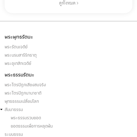
ดูทั้งหมด
พระพุทธรัตนะ
พระรัตนเจดีย์
พระบรมสารีริกธาตุ
พระอุเทสิกเจดีย์
พระธรรมรัตนะ
พระไตรปิฎกเสียงสมจริง
พระไตรปิฎกนานาชาติ
พุทธธรรมเปลี่ยนโลก
สัมมาธรรม
พระธรรมรวบยอด
ยอดธรรมเพื่อการหลุดพ้น
ระบบธรรม