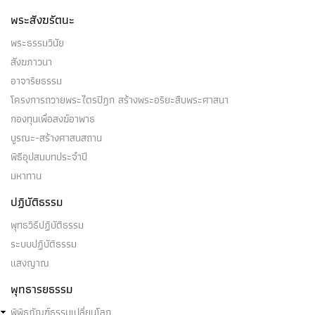
พระสังฆรัตนะ
พระธรรมวินัย
สังฆภาวนา
อาจาริยธรรม
โครงการถวายพระไตรปิฎก สร้างพระอริยะสืบพระศาสนา
กองทุนเพื่อสงฆ์อาพาธ
บูรณะ-สร้างศาสนสถาน
พิธีอุปสมบทประจำปี
มหาทาน
ปฏิบัติธรรม
พุทธวิธีปฏิบัติธรรม
ระบบปฏิบัติธรรม
แสงญาณ
พุทธารยธรรม
พิพิธภัณฑ์ธรรมเปลี่ยนโลก