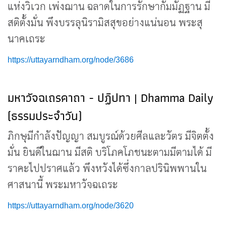
แห่งวิเวก เพ่งฌาน ฉลาดในการรักษากัมมัฏฐาน มี
สติตั้งมั่น พึงบรรลุนิรามิสสุขอย่างแน่นอน พระสุ
นาคเถระ
https://uttayarndham.org/node/3686
มหาวัจฉเถรคาถา - ปฏิปทา | Dhamma Daily
(ธรรมประจำวัน)
ภิกษุมีกำลังปัญญา สมบูรณ์ด้วยศีลและวัตร มีจิตตั้ง
มั่น ยินดีในฌาน มีสติ บริโภคโภชนะตามมีตามได้ มี
ราคะไปปราศแล้ว พึงหวังได้ซึ่งกาลปรินิพพานใน
ศาสนานี้ พระมหาวัจฉเถระ
https://uttayarndham.org/node/3620