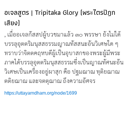
อเจลสูตร | Tripitaka Glory (พระไตรปิฎก
เสียง)
, เมื่ออเจลกัสสปผู้บวชมาแล้ว ๓๐ พรรษา ยังไม่ได้
บรรลุอุตตริมนุสสธรรมญาณทัสสนะอันวิเศษใด ๆ
ทราบว่าจิตตคฤหบดีผู้เป็นอุบาสกของพระผู้มีพระ
ภาคได้บรรลุอุตตริมนุสสธรรมซึ่งเป็นญาณทัศนะอัน
วิเศษเป็นเครื่องอยู่ผาสุก คือ ปฐมฌาณ ทุติยฌาณ
ตติยฌาณ และจตตุฌาณ ถึงความอัศจร
https://uttayarndham.org/node/1699