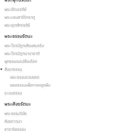
พระรัตนเจดีย์
พระบรมสารีริกธาตุ
พระอุเทสิกเจดีย์
พระธรรมรัตนะ
พระไตรปิฎกเสียงสมจริง
พระไตรปิฎกนานาชาติ
พุทธธรรมเปลี่ยนโลก
สัมมาธรรม
พระธรรมรวบยอด
ยอดธรรมเพื่อการหลุดพ้น
ระบบธรรม
พระสังฆรัตนะ
พระธรรมวินัย
สังฆภาวนา
อาจาริยธรรม