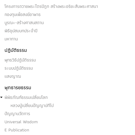
โครงการถวายพระไตรปิฎก สร้างพระอริยะสืบพระศาสนา
กองทุนเพื่อสงฆ์อาพาธ
บูรณะ-สร้างศาสนสถาน
พิธีอุปสมบทประจำปี
มหาทาน
ปฏิบัติธรรม
พุทธวิธีปฏิบัติธรรม
ระบบปฏิบัติธรรม
แสงญาณ
พุทธารยธรรม
พิพิธภัณฑ์ธรรมเปลี่ยนโลก
หลวงปู่เปลี่ยนปัญญาปทีโป
ปัญญานวัตการ
Universal Wisdom
E Publication