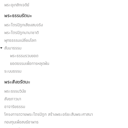
พระอุเทสิกเจดีย์
พระธรรมรัตนะ
พระไตรปิฎกเสียงสมจริง
พระไตรปิฎกนานาชาติ
พุทธธรรมเปลี่ยนโลก
สัมมาธรรม
พระธรรมรวบยอด
ยอดธรรมเพื่อการหลุดพ้น
ระบบธรรม
พระสังฆรัตนะ
พระธรรมวินัย
สังฆภาวนา
อาจาริยธรรม
โครงการถวายพระไตรปิฎก สร้างพระอริยะสืบพระศาสนา
กองทุนเพื่อสงฆ์อาพาธ