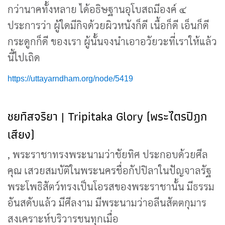
กว่านาคทั้งหลาย ได้อธิษฐานอุโบสถมีองค์ ๔
ประการว่า ผู้ใดมีกิจด้วยผิวหนังก็ดี เนื้อก็ดี เอ็นก็ดี
กระดูกก็ดี ของเรา ผู้นั้นจงนำเอาอวัยวะที่เราให้แล้ว
นี้ไปเถิด
https://uttayarndham.org/node/5419
ชยทิสจริยา | Tripitaka Glory (พระไตรปิฎก
เสียง)
, พระราชาทรงพระนามว่าชัยทิศ ประกอบด้วยศีล
คุณ เสวยสมบัติในพระนครชื่อกัปปิลาในปัญจาลรัฐ
พระโพธิสัตว์ทรงเป็นโอรสของพระราชานั้น มีธรรม
อันสดับแล้ว มีศีลงาม มีพระนามว่าอลีนสัตตกุมาร
สงเคราะห์บริวารชนทุกเมื่อ