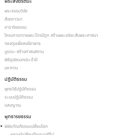
พระสังฆรัตนะ
พระธรรมวินัย
สังฆภาวนา
อาจาริยธรรม
โครงการถวายพระไตรปิฎก สร้างพระอริยะสืบพระศาสนา
กองทุนเพื่อสงฆ์อาพาธ
บูรณะ-สร้างศาสนสถาน
พิธีอุปสมบทประจำปี
มหาทาน
ปฏิบัติธรรม
พุทธวิธีปฏิบัติธรรม
ระบบปฏิบัติธรรม
แสงญาณ
พุทธารยธรรม
พิพิธภัณฑ์ธรรมเปลี่ยนโลก
หลวงปู่เปลี่ยนปัญญาปทีโป