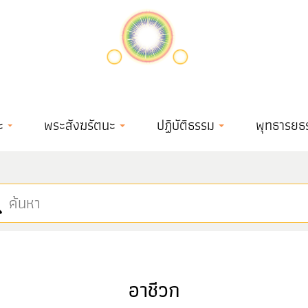
ะ
พระสังฆรัตนะ
ปฏิบัติธรรม
พุทธารยธ
อาชีวก