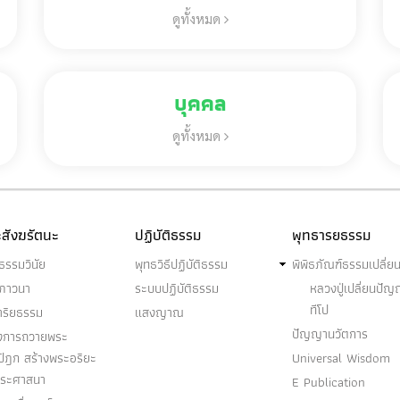
ดูทั้งหมด
บุคคล
ดูทั้งหมด
สังฆรัตนะ
ปฏิบัติธรรม
พุทธารยธรรม
ธรรมวินัย
พุทธวิธีปฏิบัติธรรม
พิพิธภัณฑ์ธรรมเปลี่ย
ฆภาวนา
ระบบปฏิบัติธรรม
หลวงปู่เปลี่ยนปั
ทีโป
าริยธรรม
แสงญาณ
ปัญญานวัตการ
งการถวายพระ
ปิฎก สร้างพระอริยะ
Universal Wisdom
พระศาสนา
E Publication