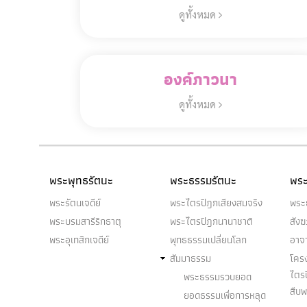
ดูทั้งหมด
องค์ภาวนา
ดูทั้งหมด
พระพุทธรัตนะ
พระธรรมรัตนะ
พระ
พระรัตนเจดีย์
พระไตรปิฎกเสียงสมจริง
พระ
พระบรมสารีริกธาตุ
พระไตรปิฎกนานาชาติ
สัง
พระอุเทสิกเจดีย์
พุทธธรรมเปลี่ยนโลก
อาจ
สัมมาธรรม
โคร
ไตร
พระธรรมรวบยอด
สืบ
ยอดธรรมเพื่อการหลุด