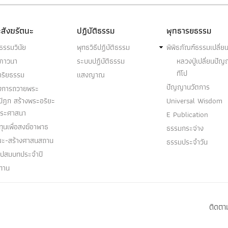
สังฆรัตนะ
ปฏิบัติธรรม
พุทธารยธรรม
ธรรมวินัย
พุทธวิธีปฏิบัติธรรม
พิพิธภัณฑ์ธรรมเปลี่ย
ฆภาวนา
ระบบปฏิบัติธรรม
หลวงปู่เปลี่ยนปั
ทีโป
าริยธรรม
แสงญาณ
ปัญญานวัตการ
งการถวายพระ
ปิฎก สร้างพระอริยะ
Universal Wisdom
พระศาสนา
E Publication
ุนเพื่อสงฆ์อาพาธ
ธรรมกระจ่าง
ณะ-สร้างศาสนสถาน
ธรรมประจำวัน
อุปสมบทประจำปี
ทาน
ติดตาม