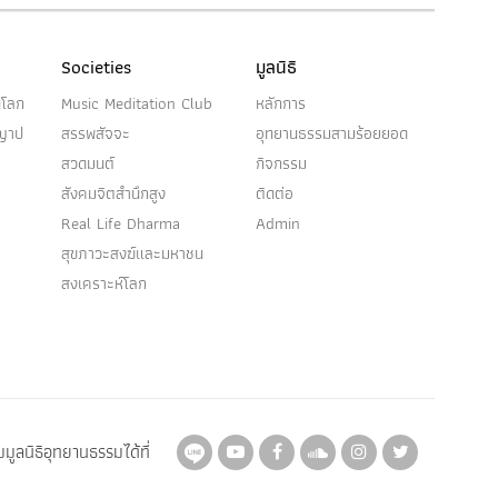
Societies
มูลนิธิ
นโลก
Music Meditation Club
หลักการ
ญญาป
สรรพสัจจะ
อุทยานธรรมสามร้อยยอด
สวดมนต์
กิจกรรม
สังคมจิตสำนึกสูง
ติดต่อ
Real Life Dharma
Admin
สุขภาวะสงฆ์และมหาชน
สงเคราะห์โลก
มูลนิธิอุทยานธรรมได้ที่
Here
Here
Here
Here
Here
Here