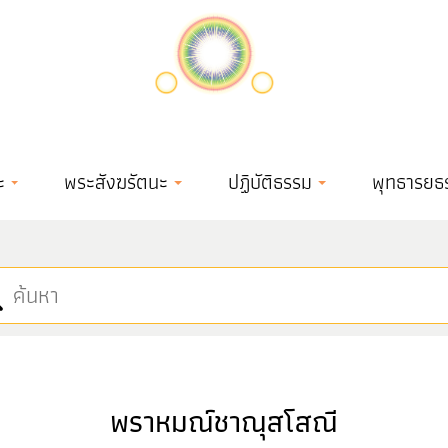
ะ
พระสังฆรัตนะ
ปฏิบัติธรรม
พุทธารยธ
พราหมณ์ชาณุสโสณี