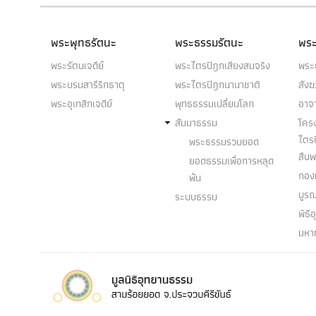
พระพุทธรัตนะ
พระธรรมรัตนะ
พระ
พระรัตนเจดีย์
พระไตรปิฎกเสียงสมจริง
พระ
พระบรมสารีริกธาตุ
พระไตรปิฎกนานาชาติ
สัง
พระอุเทสิกเจดีย์
พุทธธรรมเปลี่ยนโลก
อาจ
สัมมาธรรม
โคร
ไตร
พระธรรมรวบยอด
สืบ
ยอดธรรมเพื่อการหลุด
กองท
พ้น
บูร
ระบบธรรม
พิธี
มหา