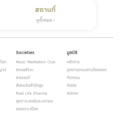
สถานที่
ดูทั้งหมด
Societies
มูลนิธิ
นโลก
Music Meditation Club
หลักการ
ญญาป
สรรพสัจจะ
อุทยานธรรมสามร้อยยอด
สวดมนต์
กิจกรรม
สังคมจิตสำนึกสูง
ติดต่อ
Real Life Dharma
Admin
สุขภาวะสงฆ์และมหาชน
สงเคราะห์โลก