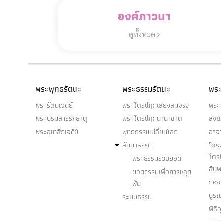
องค์ภาวนา
ดูทั้งหมด
พระพุทธรัตนะ
พระธรรมรัตนะ
พระ
พระรัตนเจดีย์
พระไตรปิฎกเสียงสมจริง
พระ
พระบรมสารีริกธาตุ
พระไตรปิฎกนานาชาติ
สัง
พระอุเทสิกเจดีย์
พุทธธรรมเปลี่ยนโลก
อาจ
สัมมาธรรม
โคร
ไตร
พระธรรมรวบยอด
สืบ
ยอดธรรมเพื่อการหลุด
กองท
พ้น
บูร
ระบบธรรม
พิธี