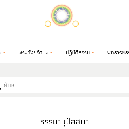
ะ
พระสังฆรัตนะ
ปฏิบัติธรรม
พุทธารยธ
ธรรมานุปัสสนา