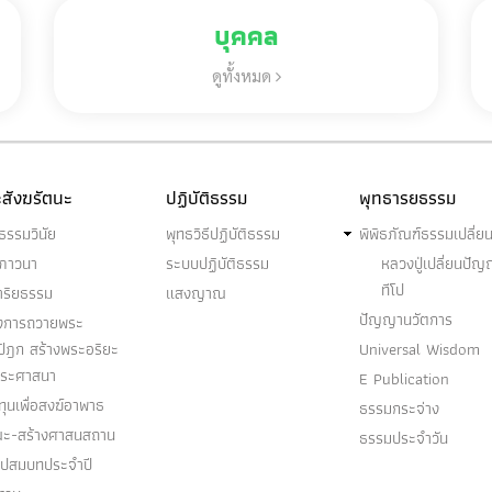
บุคคล
ดูทั้งหมด
สังฆรัตนะ
ปฏิบัติธรรม
พุทธารยธรรม
ธรรมวินัย
พุทธวิธีปฏิบัติธรรม
พิพิธภัณฑ์ธรรมเปลี่ย
ฆภาวนา
ระบบปฏิบัติธรรม
หลวงปู่เปลี่ยนปั
ทีโป
าริยธรรม
แสงญาณ
ปัญญานวัตการ
งการถวายพระ
ปิฎก สร้างพระอริยะ
Universal Wisdom
พระศาสนา
E Publication
ุนเพื่อสงฆ์อาพาธ
ธรรมกระจ่าง
ณะ-สร้างศาสนสถาน
ธรรมประจำวัน
อุปสมบทประจำปี