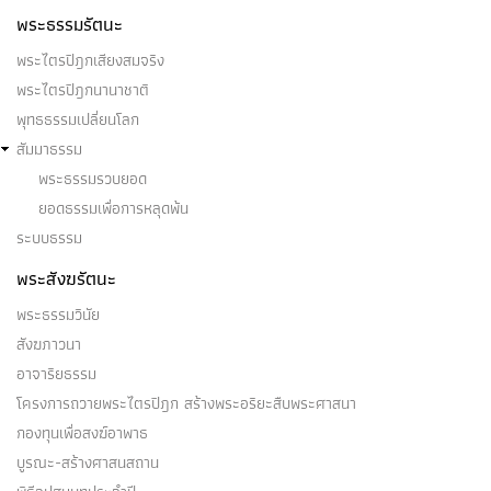
พระธรรมรัตนะ
พระไตรปิฎกเสียงสมจริง
พระไตรปิฎกนานาชาติ
พุทธธรรมเปลี่ยนโลก
สัมมาธรรม
พระธรรมรวบยอด
ยอดธรรมเพื่อการหลุดพ้น
ระบบธรรม
พระสังฆรัตนะ
พระธรรมวินัย
สังฆภาวนา
อาจาริยธรรม
โครงการถวายพระไตรปิฎก สร้างพระอริยะสืบพระศาสนา
กองทุนเพื่อสงฆ์อาพาธ
บูรณะ-สร้างศาสนสถาน