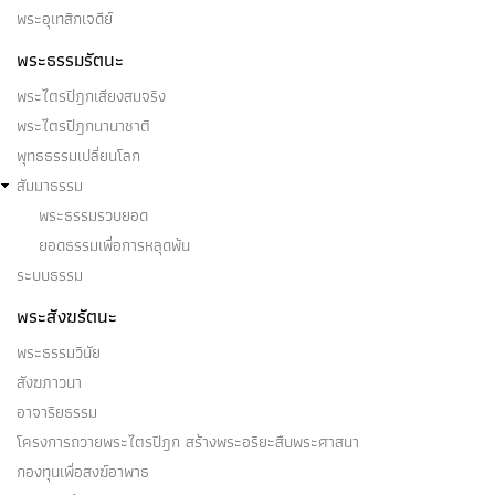
พระอุเทสิกเจดีย์
พระธรรมรัตนะ
พระไตรปิฎกเสียงสมจริง
พระไตรปิฎกนานาชาติ
พุทธธรรมเปลี่ยนโลก
สัมมาธรรม
พระธรรมรวบยอด
ยอดธรรมเพื่อการหลุดพ้น
ระบบธรรม
พระสังฆรัตนะ
พระธรรมวินัย
สังฆภาวนา
อาจาริยธรรม
โครงการถวายพระไตรปิฎก สร้างพระอริยะสืบพระศาสนา
กองทุนเพื่อสงฆ์อาพาธ