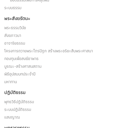
ยอดธรรมเพื่อการหลุดพ้น
ระบบธรรม
พระสังฆรัตนะ
พระธรรมวินัย
สังฆภาวนา
อาจาริยธรรม
โครงการถวายพระไตรปิฎก สร้างพระอริยะสืบพระศาสนา
กองทุนเพื่อสงฆ์อาพาธ
บูรณะ-สร้างศาสนสถาน
พิธีอุปสมบทประจำปี
มหาทาน
ปฏิบัติธรรม
พุทธวิธีปฏิบัติธรรม
ระบบปฏิบัติธรรม
แสงญาณ
พุทธารยธรรม