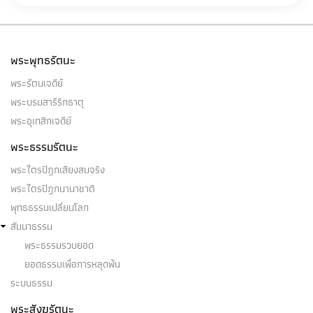
พระพุทธรัตนะ
พระรัตนเจดีย์
พระบรมสารีริกธาตุ
พระอุเทสิกเจดีย์
พระธรรมรัตนะ
พระไตรปิฎกเสียงสมจริง
พระไตรปิฎกนานาชาติ
พุทธธรรมเปลี่ยนโลก
สัมมาธรรม
พระธรรมรวบยอด
ยอดธรรมเพื่อการหลุดพ้น
ระบบธรรม
พระสังฆรัตนะ