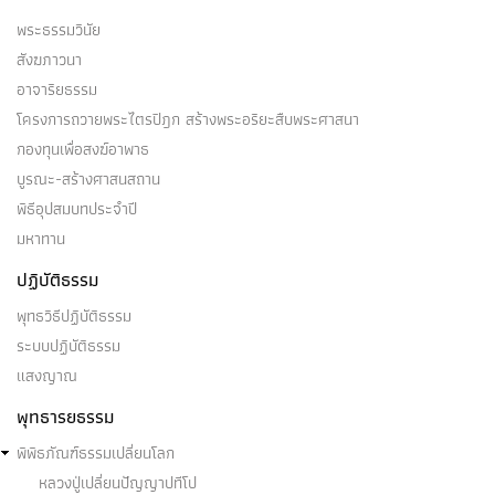
พระธรรมวินัย
สังฆภาวนา
อาจาริยธรรม
โครงการถวายพระไตรปิฎก สร้างพระอริยะสืบพระศาสนา
กองทุนเพื่อสงฆ์อาพาธ
บูรณะ-สร้างศาสนสถาน
พิธีอุปสมบทประจำปี
มหาทาน
ปฏิบัติธรรม
พุทธวิธีปฏิบัติธรรม
ระบบปฏิบัติธรรม
แสงญาณ
พุทธารยธรรม
พิพิธภัณฑ์ธรรมเปลี่ยนโลก
หลวงปู่เปลี่ยนปัญญาปทีโป