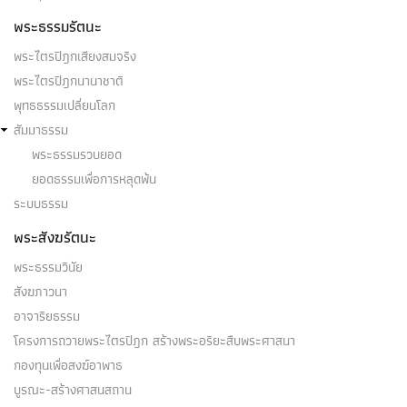
พระธรรมรัตนะ
พระไตรปิฎกเสียงสมจริง
พระไตรปิฎกนานาชาติ
พุทธธรรมเปลี่ยนโลก
สัมมาธรรม
พระธรรมรวบยอด
ยอดธรรมเพื่อการหลุดพ้น
ระบบธรรม
พระสังฆรัตนะ
พระธรรมวินัย
สังฆภาวนา
อาจาริยธรรม
โครงการถวายพระไตรปิฎก สร้างพระอริยะสืบพระศาสนา
กองทุนเพื่อสงฆ์อาพาธ
บูรณะ-สร้างศาสนสถาน