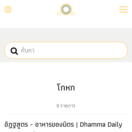
Skip
to
main
content
โกหก
8 รายการ
อิฏฐสูตร - อาหารของมิตร | Dhamma Daily