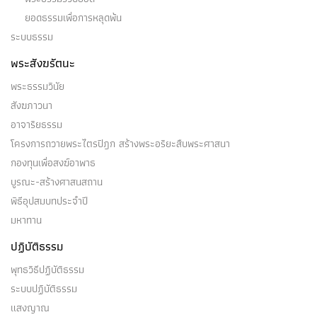
ยอดธรรมเพื่อการหลุดพ้น
ระบบธรรม
พระสังฆรัตนะ
พระธรรมวินัย
สังฆภาวนา
อาจาริยธรรม
โครงการถวายพระไตรปิฎก สร้างพระอริยะสืบพระศาสนา
กองทุนเพื่อสงฆ์อาพาธ
บูรณะ-สร้างศาสนสถาน
พิธีอุปสมบทประจำปี
มหาทาน
ปฏิบัติธรรม
พุทธวิธีปฏิบัติธรรม
ระบบปฏิบัติธรรม
แสงญาณ