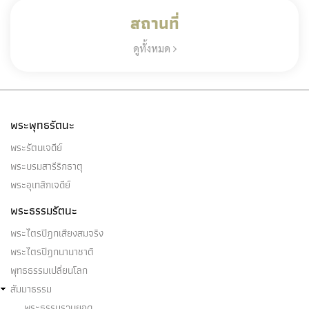
สถานที่
ดูทั้งหมด
พระพุทธรัตนะ
พระรัตนเจดีย์
พระบรมสารีริกธาตุ
พระอุเทสิกเจดีย์
พระธรรมรัตนะ
พระไตรปิฎกเสียงสมจริง
พระไตรปิฎกนานาชาติ
พุทธธรรมเปลี่ยนโลก
สัมมาธรรม
พระธรรมรวบยอด