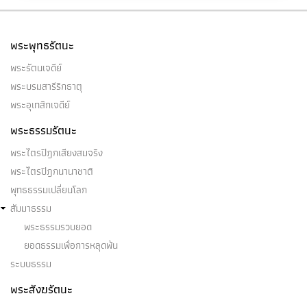
พระพุทธรัตนะ
พระรัตนเจดีย์
พระบรมสารีริกธาตุ
พระอุเทสิกเจดีย์
พระธรรมรัตนะ
พระไตรปิฎกเสียงสมจริง
พระไตรปิฎกนานาชาติ
พุทธธรรมเปลี่ยนโลก
สัมมาธรรม
พระธรรมรวบยอด
ยอดธรรมเพื่อการหลุดพ้น
ระบบธรรม
พระสังฆรัตนะ