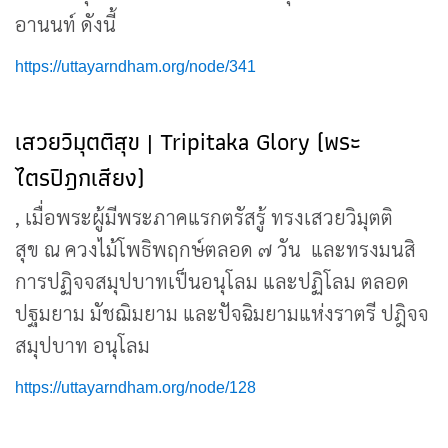
อานนท์ ดังนี้
https://uttayarndham.org/node/341
เสวยวิมุตติสุข | Tripitaka Glory (พระ
ไตรปิฎกเสียง)
, เมื่อพระผู้มีพระภาคแรกตรัสรู้ ทรงเสวยวิมุตติ
สุข ณ ควงไม้โพธิพฤกษ์ตลอด ๗ วัน และทรงมนสิ
การปฏิจจสมุปบาทเป็นอนุโลม และปฏิโลม ตลอด
ปฐมยาม มัชฌิมยาม และปัจฉิมยามแห่งราตรี ปฎิจจ
สมุปบาท อนุโลม
https://uttayarndham.org/node/128