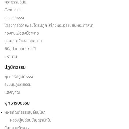
พระธรรมวินัย
สังฆภาวนา
อาจาริยธรรม
โครงการถวายพระไตรปิฎก สร้างพระอริยะสืบพระศาสนา
กองทุนเพื่อสงฆ์อาพาธ
บูรณะ-สร้างศาสนสถาน
พิธีอุปสมบทประจำปี
มหาทาน
ปฏิบัติธรรม
พุทธวิธีปฏิบัติธรรม
ระบบปฏิบัติธรรม
แสงญาณ
พุทธารยธรรม
พิพิธภัณฑ์ธรรมเปลี่ยนโลก
หลวงปู่เปลี่ยนปัญญาปทีโป
ปัญญานวัตการ