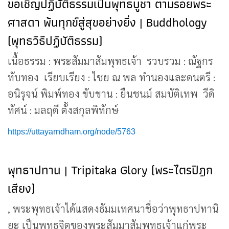
ขอเชิญปฏิบัติธรรมเป็นพุทธบูชา ตามรอยพระ
ศาสดา พ้นทุกข์สู่สุขอย่างยิ่ง | Buddhology
(พุทธวิธีปฏิบัติธรรม)
เนื้อธรรม : พระสัมมาสัมพุทธเจ้า รวบรวม : ณัฐกร
ทับทอง เรียบเรียง : ไชย ณ พล ทำนองและดนตรี :
อนิรุจน์ พิมพ์ทอง ขับขาน : ยืนชนม์ สมบัติเทพ วีดิ
ทัศน์ : มลฤดี ตั้งสกุลพิทักษ์
https://uttayarndham.org/node/5763
พุทธาปทาน | Tripitaka Glory (พระไตรปิฎก
เสียง)
, พระพุทธเจ้าได้แสดงธัมมเทศนาชื่อว่าพุทธาปทานิ
ยะ เป็นพุทธจิตของพระสัมมาสัมพุทธเจ้าแก่พระ