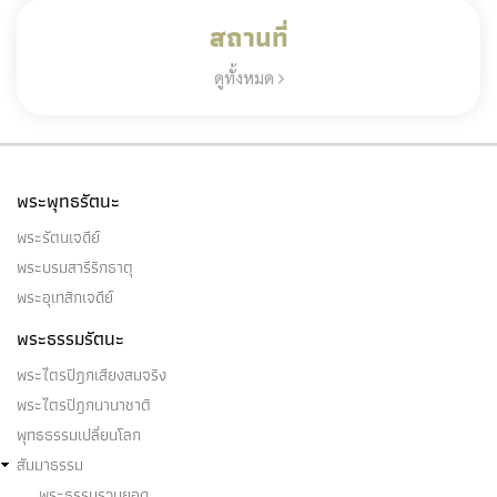
สถานที่
ดูทั้งหมด
พระพุทธรัตนะ
พระรัตนเจดีย์
พระบรมสารีริกธาตุ
พระอุเทสิกเจดีย์
พระธรรมรัตนะ
พระไตรปิฎกเสียงสมจริง
พระไตรปิฎกนานาชาติ
พุทธธรรมเปลี่ยนโลก
สัมมาธรรม
พระธรรมรวบยอด