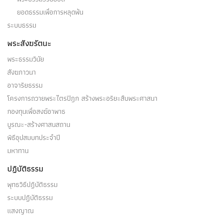
ยอดธรรมเพื่อการหลุดพ้น
ระบบธรรม
พระสังฆรัตนะ
พระธรรมวินัย
สังฆภาวนา
อาจาริยธรรม
โครงการถวายพระไตรปิฎก สร้างพระอริยะสืบพระศาสนา
กองทุนเพื่อสงฆ์อาพาธ
บูรณะ-สร้างศาสนสถาน
พิธีอุปสมบทประจำปี
มหาทาน
ปฏิบัติธรรม
พุทธวิธีปฏิบัติธรรม
ระบบปฏิบัติธรรม
แสงญาณ