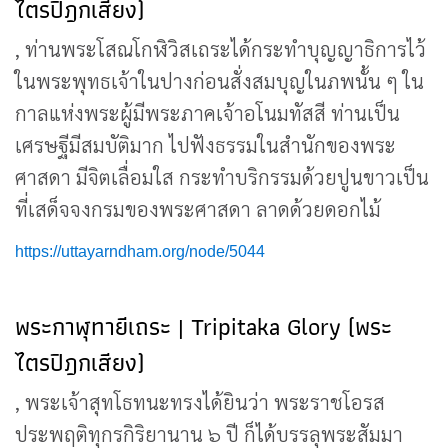
ไตรปิฎกเสียง)
, ท่านพระโสณโกฬิวิสเถระได้กระทำบุญญาธิการไว้
ในพระพุทธเจ้าในปางก่อนสั่งสมบุญในภพนั้น ๆ ใน
กาลแห่งพระผู้มีพระภาคเจ้าอโนมทัสสี ท่านเป็น
เศรษฐีมีสมบัติมาก ไปฟังธรรมในสำนักของพระ
ศาสดา มีจิตเลื่อมใส กระทำบริกรรมด้วยปูนขาวเป็น
ที่เสด็จจงกรมของพระศาสดา ลาดด้วยดอกไม้
https://uttayarndham.org/node/5044
พระกาฬุทายีเถระ | Tripitaka Glory (พระ
ไตรปิฎกเสียง)
, พระเจ้าสุทโธทนะทรงได้ยินว่า พระราชโอรส
ประพฤติทุกรกิริยานาน ๖ ปี ก็ได้บรรลุพระสัมมา