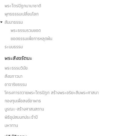
พระไตรปิฎกนานาชาติ
พุทธธรรมเปลี่ยนโลก
สัมมาธรรม
พระธรรมรวบยอด
ยอดธรรมเพื่อการหลุดพ้น
ระบบธรรม
พระสังฆรัตนะ
พระธรรมวินัย
สังฆภาวนา
อาจาริยธรรม
โครงการถวายพระไตรปิฎก สร้างพระอริยะสืบพระศาสนา
กองทุนเพื่อสงฆ์อาพาธ
บูรณะ-สร้างศาสนสถาน
พิธีอุปสมบทประจำปี
มหาทาน