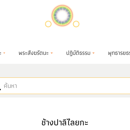
ะ
พระสังฆรัตนะ
ปฏิบัติธรรม
พุทธารยธ
ช้างปาลิไลยกะ