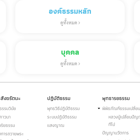
องค์ธรรมหลัก
ดูทั้งหมด
บุคคล
ดูทั้งหมด
สังฆรัตนะ
ปฏิบัติธรรม
พุทธารยธรรม
ธรรมวินัย
พุทธวิธีปฏิบัติธรรม
พิพิธภัณฑ์ธรรมเปลี่ย
ฆภาวนา
ระบบปฏิบัติธรรม
หลวงปู่เปลี่ยนปั
ทีโป
าริยธรรม
แสงญาณ
ปัญญานวัตการ
งการถวายพระ