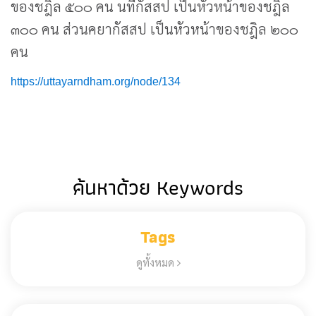
ของชฎิล ๕๐๐ คน นทีกัสสป เป็นหัวหน้าของชฎิล
๓๐๐ คน ส่วนคยากัสสป เป็นหัวหน้าของชฎิล ๒๐๐
คน
https://uttayarndham.org/node/134
ค้นหาด้วย Keywords
Tags
ดูทั้งหมด