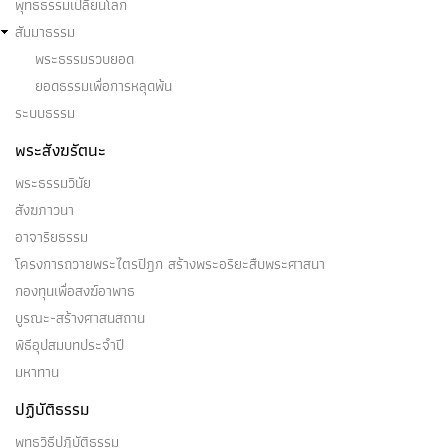
พุทธธรรมเปลี่ยนโลก
สัมมาธรรม
พระธรรมรวบยอด
ยอดธรรมเพื่อการหลุดพ้น
ระบบธรรม
พระสังฆรัตนะ
พระธรรมวินัย
สังฆภาวนา
อาจาริยธรรม
โครงการถวายพระไตรปิฎก สร้างพระอริยะสืบพระศาสนา
กองทุนเพื่อสงฆ์อาพาธ
บูรณะ-สร้างศาสนสถาน
พิธีอุปสมบทประจำปี
มหาทาน
ปฏิบัติธรรม
พุทธวิธีปฏิบัติธรรม