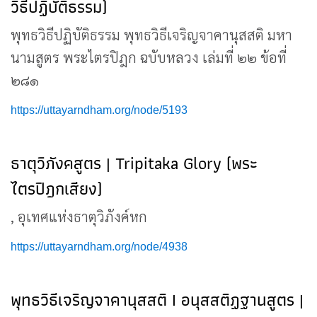
วิธีปฏิบัติธรรม)
พุทธวิธีปฏิบัติธรรม พุทธวิธีเจริญจาคานุสสติ มหา
นามสูตร พระไตรปิฎก ฉบับหลวง เล่มที่ ๒๒ ข้อที่
๒๘๑
https://uttayarndham.org/node/5193
ธาตุวิภังคสูตร | Tripitaka Glory (พระ
ไตรปิฎกเสียง)
, อุเทศแห่งธาตุวิภังค์หก
https://uttayarndham.org/node/4938
พุทธวิธีเจริญจาคานุสสติ I อนุสสติฏฐานสูตร |