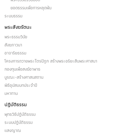
ยอดธรรมเพื่อการหลุดพ้น
ระบบธรรม
พระสังฆรัตนะ
พระธรรมวินัย
สังฆภาวนา
อาจาริยธรรม
โครงการถวายพระไตรปิฎก สร้างพระอริยะสืบพระศาสนา
กองทุนเพื่อสงฆ์อาพาธ
บูรณะ-สร้างศาสนสถาน
พิธีอุปสมบทประจำปี
มหาทาน
ปฏิบัติธรรม
พุทธวิธีปฏิบัติธรรม
ระบบปฏิบัติธรรม
แสงญาณ