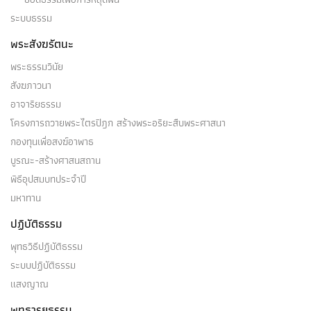
ระบบธรรม
พระสังฆรัตนะ
พระธรรมวินัย
สังฆภาวนา
อาจาริยธรรม
โครงการถวายพระไตรปิฎก สร้างพระอริยะสืบพระศาสนา
กองทุนเพื่อสงฆ์อาพาธ
บูรณะ-สร้างศาสนสถาน
พิธีอุปสมบทประจำปี
มหาทาน
ปฏิบัติธรรม
พุทธวิธีปฏิบัติธรรม
ระบบปฏิบัติธรรม
แสงญาณ
พุทธารยธรรม