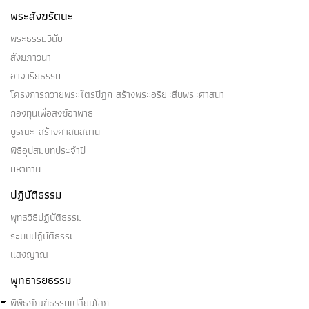
พระสังฆรัตนะ
พระธรรมวินัย
สังฆภาวนา
อาจาริยธรรม
โครงการถวายพระไตรปิฎก สร้างพระอริยะสืบพระศาสนา
กองทุนเพื่อสงฆ์อาพาธ
บูรณะ-สร้างศาสนสถาน
พิธีอุปสมบทประจำปี
มหาทาน
ปฏิบัติธรรม
พุทธวิธีปฏิบัติธรรม
ระบบปฏิบัติธรรม
แสงญาณ
พุทธารยธรรม
พิพิธภัณฑ์ธรรมเปลี่ยนโลก