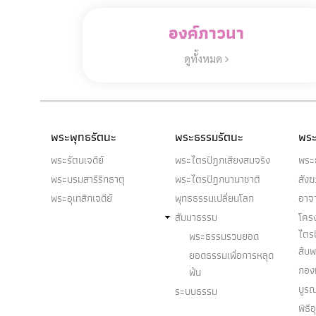
องค์ภาวนา
ดูทั้งหมด
พระพุทธรัตนะ
พระธรรมรัตนะ
พระ
พระรัตนเจดีย์
พระไตรปิฎกเสียงสมจริง
พระ
พระบรมสารีริกธาตุ
พระไตรปิฎกนานาชาติ
สัง
พระอุเทสิกเจดีย์
พุทธธรรมเปลี่ยนโลก
อาจ
สัมมาธรรม
โคร
ไตร
พระธรรมรวบยอด
สืบ
ยอดธรรมเพื่อการหลุด
กองท
พ้น
บูร
ระบบธรรม
พิธี