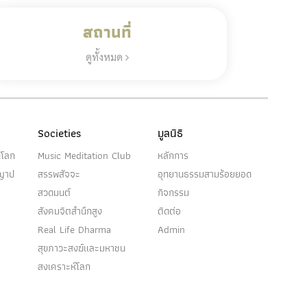
สถานที่
ดูทั้งหมด
Societies
มูลนิธิ
นโลก
Music Meditation Club
หลักการ
ญญาป
สรรพสัจจะ
อุทยานธรรมสามร้อยยอด
สวดมนต์
กิจกรรม
สังคมจิตสำนึกสูง
ติดต่อ
Real Life Dharma
Admin
สุขภาวะสงฆ์และมหาชน
สงเคราะห์โลก