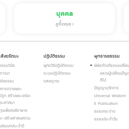
บุคคล
ดูทั้งหมด
สังฆรัตนะ
ปฏิบัติธรรม
พุทธารยธรรม
ธรรมวินัย
พุทธวิธีปฏิบัติธรรม
พิพิธภัณฑ์ธรรมเปลี่ย
ฆภาวนา
ระบบปฏิบัติธรรม
หลวงปู่เปลี่ยนปั
ทีโป
าริยธรรม
แสงญาณ
ปัญญานวัตการ
งการถวายพระ
ปิฎก สร้างพระอริยะ
Universal Wisdom
พระศาสนา
E Publication
ุนเพื่อสงฆ์อาพาธ
ธรรมกระจ่าง
ณะ-สร้างศาสนสถาน
ธรรมประจำวัน
อุปสมบทประจำปี