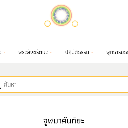
ะ
พระสังฆรัตนะ
ปฏิบัติธรรม
พุทธารยธ
จูฬมาคันทิยะ