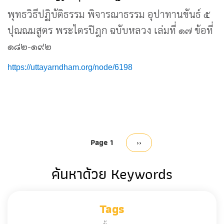
พุทธวิธีปฏิบัติธรรม พิจารณาธรรม อุปาทานขันธ์ ๕
ปุณณมสูตร พระไตรปิฎก ฉบับหลวง เล่มที่ ๑๗ ข้อที่
๑๘๒-๑๙๒
https://uttayarndham.org/node/6198
Pagination
Page 1
Next
››
page
ค้นหาด้วย Keywords
Tags