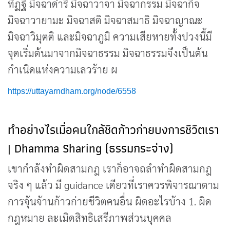
ทิฏฐิ มิจฉาดำริ มิจฉาวาจา มิจฉากรรม มิจฉากิจ
มิจฉาวายามะ มิจฉาสติ มิจฉาสมาธิ มิจฉาญาณะ
มิจฉาวิมุตติ และมิจฉาภูมิ ความเสียหายทั้งปวงนี้มี
จุดเริ่มต้นมาจากมิจฉาธรรม มิจฉาธรรมจึงเป็นต้น
กำเนิดแห่งความเลวร้าย ผ
https://uttayarndham.org/node/6558
ทำอย่างไรเมื่อคนใกล้ชิดก้าวก่ายบงการชีวิตเรา
| Dhamma Sharing (ธรรมกระจ่าง)
เขากำลังทำผิดสามกฎ เราก็อาจถลำทำผิดสามกฎ
จริง ๆ แล้ว มี guidance เดียวที่เราควรพิจารณาตาม
การจุ้นจ้านก้าวก่ายชีวิตคนอื่น ผิดอะไรบ้าง 1. ผิด
กฎหมาย ละเมิดสิทธิเสรีภาพส่วนบุคคล