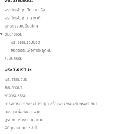
พระธรรมรัตนะ
พระไตรปิฎกเสียงสมจริง
พระไตรปิฎกนานาชาติ
พุทธธรรมเปลี่ยนโลก
สัมมาธรรม
พระธรรมรวบยอด
ยอดธรรมเพื่อการหลุดพ้น
ระบบธรรม
พระสังฆรัตนะ
พระธรรมวินัย
สังฆภาวนา
อาจาริยธรรม
โครงการถวายพระไตรปิฎก สร้างพระอริยะสืบพระศาสนา
กองทุนเพื่อสงฆ์อาพาธ
บูรณะ-สร้างศาสนสถาน
พิธีอุปสมบทประจำปี