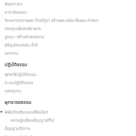
สังฆภาวนา
อาจาริยธรรม
โครงการถวายพระไตรปิฎก สร้างพระอริยะสืบพระศาสนา
กองทุนเพื่อสงฆ์อาพาธ
บูรณะ-สร้างศาสนสถาน
พิธีอุปสมบทประจำปี
มหาทาน
ปฏิบัติธรรม
พุทธวิธีปฏิบัติธรรม
ระบบปฏิบัติธรรม
แสงญาณ
พุทธารยธรรม
พิพิธภัณฑ์ธรรมเปลี่ยนโลก
หลวงปู่เปลี่ยนปัญญาปทีโป
ปัญญานวัตการ